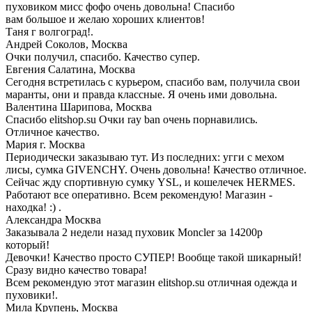
пуховиком мисс фофо очень довольна! Спасибо
вам большое и желаю хороших клиентов!
Таня г волгоград!.
Андрей Соколов,
Москва
Очки получил, спасибо. Качество супер.
Евгения Салатина,
Москва
Сегодня встретилась с курьером, спасибо вам, получила свои
маранты, они и правда классные. Я очень ими довольна.
Валентина Шарипова,
Москва
Спасибо elitshop.su Очки ray ban очень порнавились.
Отличное качество.
Мария
г. Москва
Периодически заказываю тут. Из последних: угги с мехом
лисы, сумка GIVENCHY. Очень довольна! Качество отличное.
Сейчас жду спортивную сумку YSL, и кошелечек HERMES.
Работают все оперативно. Всем рекомендую! Магазин -
находка! :) .
Александра
Москва
Заказывала 2 недели назад пуховик Moncler за 14200р
который!
Девочки! Качество просто СУПЕР! Вообще такой шикарный!
Сразу видно качество товара!
Всем рекомендую этот магазин elitshop.su отличная одежда и
пуховики!.
Мила Крупень,
Москва