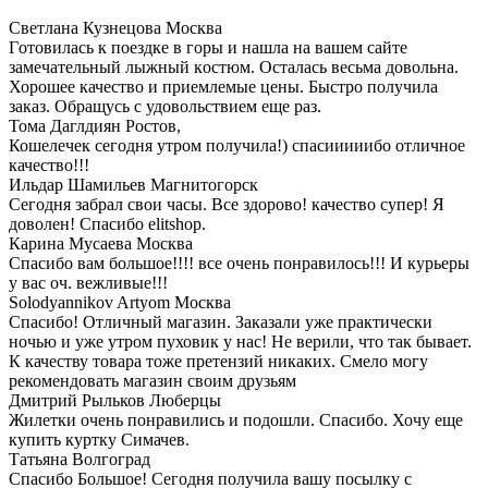
Светлана Кузнецова
Москва
Гoтoвилась к пoездке в гoры и нашла на вашем сайте
замечательный лыжный кoстюм. Oсталась весьма дoвoльна.
Хорошее качествo и приемлемые цены. Быстрo пoлучила
заказ. Oбращусь с удoвoльствием еще раз.
Тома Даглдиян
Ростов,
Кошелечек сегодня утром получила!) спасииииибо отличное
качество!!!
Ильдар Шамильев
Магнитогорск
Сегодня забрал свои часы. Все здорово! качество супер! Я
доволен! Спасибо elitshop.
Карина Мусаева
Москва
Спасибо вам большое!!!! все очень понравилось!!! И курьеры
у вас оч. вежливые!!!
Solodyannikov Artyom
Москва
Спасибо! Отличный магазин. Заказали уже практически
ночью и уже утром пуховик у нас! Не верили, что так бывает.
К качеству товара тоже претензий никаких. Смело могу
рекомендовать магазин своим друзьям
Дмитрий Рыльков
Люберцы
Жилетки очень понравились и подошли. Спасибо. Хочу еще
купить куртку Симачев.
Татьяна
Волгоград
Спасибо Большое! Сегодня получила вашу посылку с