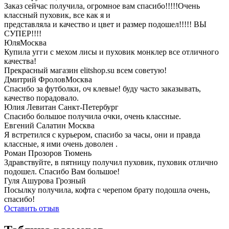
Заказ сейчас получила, огромное вам спасибо!!!!!Очень
классный пуховик, все как я и
представляла и качество и цвет и размер подошел!!!!! ВЫ
СУПЕР!!!!
Юля
Москва
Купила угги с мехом лисы и пуховик монклер все отличного
качества!
Прекрасный магазин elitshop.su всем советую!
Дмитрий Фролов
Москва
Спасибо за футболки, оч клевые! буду часто заказывать,
качество порадовало.
Юлия Левитан
Санкт-Петербург
Спасибо большое получила очки, очень классные.
Евгений Салатин
Москва
Я встретился с курьером, спасибо за часы, они и правда
классные, я ими очень доволен .
Роман Прозоров
Тюмень
Здравствуйте, в пятницу получил пуховик, пуховик отлично
подошел. Спасибо Вам большое!
Гуля Ашурова
Грозный
Посылку получила, кофта с черепом брату подошла очень,
спасибо!
Оставить отзыв