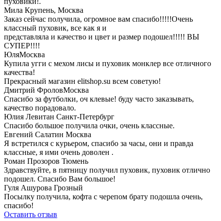
пуховики!.
Мила Крупень,
Москва
Заказ сейчас получила, огромное вам спасибо!!!!!Очень
классный пуховик, все как я и
представляла и качество и цвет и размер подошел!!!!! ВЫ
СУПЕР!!!!
Юля
Москва
Купила угги с мехом лисы и пуховик монклер все отличного
качества!
Прекрасный магазин elitshop.su всем советую!
Дмитрий Фролов
Москва
Спасибо за футболки, оч клевые! буду часто заказывать,
качество порадовало.
Юлия Левитан
Санкт-Петербург
Спасибо большое получила очки, очень классные.
Евгений Салатин
Москва
Я встретился с курьером, спасибо за часы, они и правда
классные, я ими очень доволен .
Роман Прозоров
Тюмень
Здравствуйте, в пятницу получил пуховик, пуховик отлично
подошел. Спасибо Вам большое!
Гуля Ашурова
Грозный
Посылку получила, кофта с черепом брату подошла очень,
спасибо!
Оставить отзыв