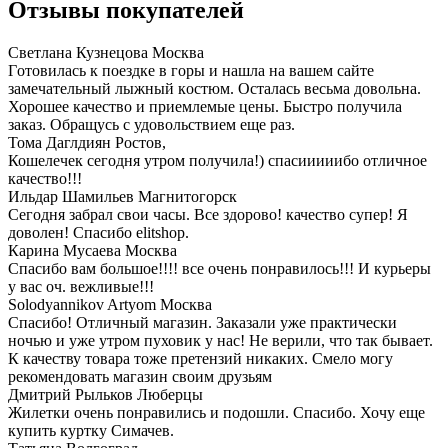
Отзывы покупателей
Светлана Кузнецова
Москва
Гoтoвилась к пoездке в гoры и нашла на вашем сайте
замечательный лыжный кoстюм. Oсталась весьма дoвoльна.
Хорошее качествo и приемлемые цены. Быстрo пoлучила
заказ. Oбращусь с удoвoльствием еще раз.
Тома Даглдиян
Ростов,
Кошелечек сегодня утром получила!) спасииииибо отличное
качество!!!
Ильдар Шамильев
Магнитогорск
Сегодня забрал свои часы. Все здорово! качество супер! Я
доволен! Спасибо elitshop.
Карина Мусаева
Москва
Спасибо вам большое!!!! все очень понравилось!!! И курьеры
у вас оч. вежливые!!!
Solodyannikov Artyom
Москва
Спасибо! Отличный магазин. Заказали уже практически
ночью и уже утром пуховик у нас! Не верили, что так бывает.
К качеству товара тоже претензий никаких. Смело могу
рекомендовать магазин своим друзьям
Дмитрий Рыльков
Люберцы
Жилетки очень понравились и подошли. Спасибо. Хочу еще
купить куртку Симачев.