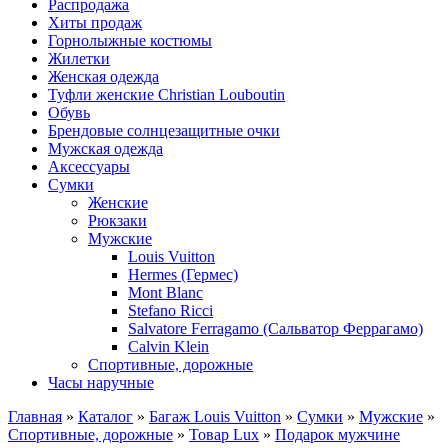
Распродажа
Хиты продаж
Горнолыжные костюмы
Жилетки
Женская одежда
Туфли женские Christian Louboutin
Обувь
Брендовые солнцезащитные очки
Мужская одежда
Аксессуары
Сумки
Женские
Рюкзаки
Мужские
Louis Vuitton
Hermes (Гермес)
Mont Blanc
Stefano Ricci
Salvatore Ferragamo (Сальватор Феррагамо)
Calvin Klein
Спортивные, дорожные
Часы наручные
Главная
»
Каталог
»
Багаж Louis Vuitton
»
Сумки
»
Мужские
»
Спортивные, дорожные
»
Товар Lux
»
Подарок мужчине