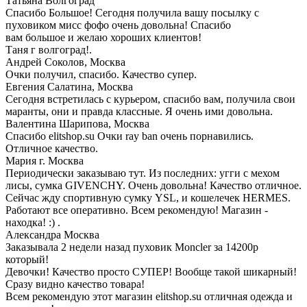
Татьяна
Волгоград
Спасибо Большое! Сегодня получила вашу посылку с
пуховиком мисс фофо очень довольна! Спасибо
вам большое и желаю хороших клиентов!
Таня г волгоград!.
Андрей Соколов,
Москва
Очки получил, спасибо. Качество супер.
Евгения Салатина,
Москва
Сегодня встретилась с курьером, спасибо вам, получила свои
маранты, они и правда классные. Я очень ими довольна.
Валентина Шарипова,
Москва
Спасибо elitshop.su Очки ray ban очень порнавились.
Отличное качество.
Мария
г. Москва
Периодически заказываю тут. Из последних: угги с мехом
лисы, сумка GIVENCHY. Очень довольна! Качество отличное.
Сейчас жду спортивную сумку YSL, и кошелечек HERMES.
Работают все оперативно. Всем рекомендую! Магазин -
находка! :) .
Александра
Москва
Заказывала 2 недели назад пуховик Moncler за 14200р
который!
Девочки! Качество просто СУПЕР! Вообще такой шикарный!
Сразу видно качество товара!
Всем рекомендую этот магазин elitshop.su отличная одежда и