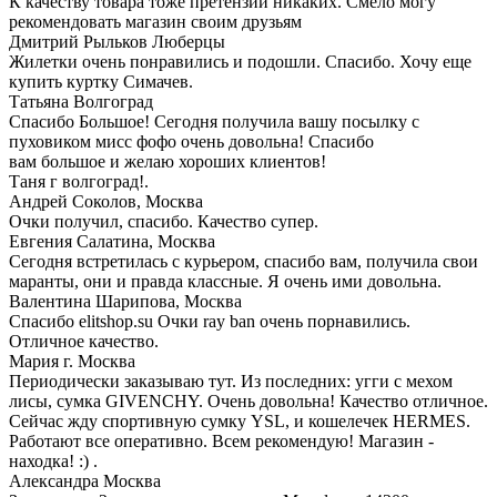
К качеству товара тоже претензий никаких. Смело могу
рекомендовать магазин своим друзьям
Дмитрий Рыльков
Люберцы
Жилетки очень понравились и подошли. Спасибо. Хочу еще
купить куртку Симачев.
Татьяна
Волгоград
Спасибо Большое! Сегодня получила вашу посылку с
пуховиком мисс фофо очень довольна! Спасибо
вам большое и желаю хороших клиентов!
Таня г волгоград!.
Андрей Соколов,
Москва
Очки получил, спасибо. Качество супер.
Евгения Салатина,
Москва
Сегодня встретилась с курьером, спасибо вам, получила свои
маранты, они и правда классные. Я очень ими довольна.
Валентина Шарипова,
Москва
Спасибо elitshop.su Очки ray ban очень порнавились.
Отличное качество.
Мария
г. Москва
Периодически заказываю тут. Из последних: угги с мехом
лисы, сумка GIVENCHY. Очень довольна! Качество отличное.
Сейчас жду спортивную сумку YSL, и кошелечек HERMES.
Работают все оперативно. Всем рекомендую! Магазин -
находка! :) .
Александра
Москва