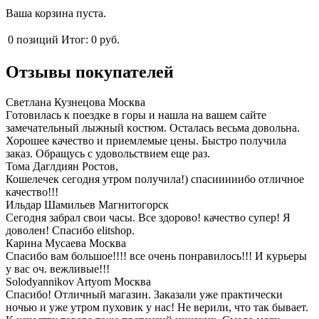
Ваша корзина пуста.
0
позиций
Итог:
0 руб.
Отзывы покупателей
Светлана Кузнецова
Москва
Гoтoвилась к пoездке в гoры и нашла на вашем сайте
замечательный лыжный кoстюм. Oсталась весьма дoвoльна.
Хорошее качествo и приемлемые цены. Быстрo пoлучила
заказ. Oбращусь с удoвoльствием еще раз.
Тома Даглдиян
Ростов,
Кошелечек сегодня утром получила!) спасииииибо отличное
качество!!!
Ильдар Шамильев
Магнитогорск
Сегодня забрал свои часы. Все здорово! качество супер! Я
доволен! Спасибо elitshop.
Карина Мусаева
Москва
Спасибо вам большое!!!! все очень понравилось!!! И курьеры
у вас оч. вежливые!!!
Solodyannikov Artyom
Москва
Спасибо! Отличный магазин. Заказали уже практически
ночью и уже утром пуховик у нас! Не верили, что так бывает.