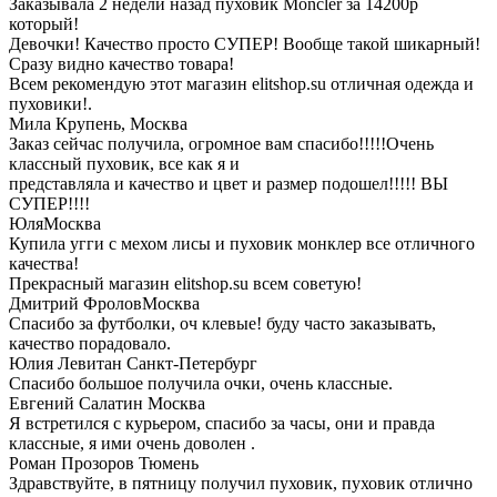
Заказывала 2 недели назад пуховик Moncler за 14200р
который!
Девочки! Качество просто СУПЕР! Вообще такой шикарный!
Сразу видно качество товара!
Всем рекомендую этот магазин elitshop.su отличная одежда и
пуховики!.
Мила Крупень,
Москва
Заказ сейчас получила, огромное вам спасибо!!!!!Очень
классный пуховик, все как я и
представляла и качество и цвет и размер подошел!!!!! ВЫ
СУПЕР!!!!
Юля
Москва
Купила угги с мехом лисы и пуховик монклер все отличного
качества!
Прекрасный магазин elitshop.su всем советую!
Дмитрий Фролов
Москва
Спасибо за футболки, оч клевые! буду часто заказывать,
качество порадовало.
Юлия Левитан
Санкт-Петербург
Спасибо большое получила очки, очень классные.
Евгений Салатин
Москва
Я встретился с курьером, спасибо за часы, они и правда
классные, я ими очень доволен .
Роман Прозоров
Тюмень
Здравствуйте, в пятницу получил пуховик, пуховик отлично