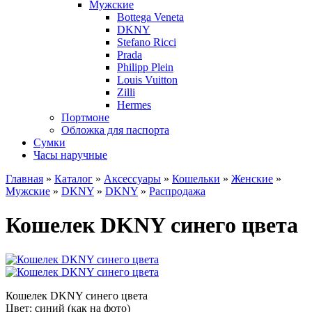
Мужские
Bottega Veneta
DKNY
Stefano Ricci
Prada
Philipp Plein
Louis Vuitton
Zilli
Hermes
Портмоне
Обложка для паспорта
Сумки
Часы наручные
Главная
»
Каталог
»
Аксессуары
»
Кошельки
»
Женские
»
Мужские
»
DKNY
»
DKNY
»
Распродажа
Кошелек DKNY синего цвета
Кошелек DKNY синего цвета
Цвет: синий (как на фото)