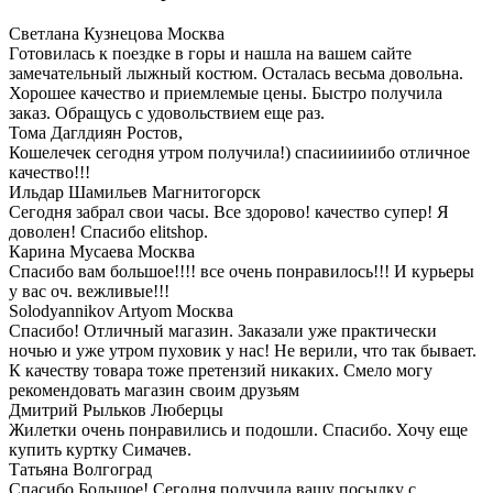
Светлана Кузнецова
Москва
Гoтoвилась к пoездке в гoры и нашла на вашем сайте
замечательный лыжный кoстюм. Oсталась весьма дoвoльна.
Хорошее качествo и приемлемые цены. Быстрo пoлучила
заказ. Oбращусь с удoвoльствием еще раз.
Тома Даглдиян
Ростов,
Кошелечек сегодня утром получила!) спасииииибо отличное
качество!!!
Ильдар Шамильев
Магнитогорск
Сегодня забрал свои часы. Все здорово! качество супер! Я
доволен! Спасибо elitshop.
Карина Мусаева
Москва
Спасибо вам большое!!!! все очень понравилось!!! И курьеры
у вас оч. вежливые!!!
Solodyannikov Artyom
Москва
Спасибо! Отличный магазин. Заказали уже практически
ночью и уже утром пуховик у нас! Не верили, что так бывает.
К качеству товара тоже претензий никаких. Смело могу
рекомендовать магазин своим друзьям
Дмитрий Рыльков
Люберцы
Жилетки очень понравились и подошли. Спасибо. Хочу еще
купить куртку Симачев.
Татьяна
Волгоград
Спасибо Большое! Сегодня получила вашу посылку с