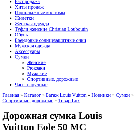
Распродажа
Хиты продаж
Горнолыжные костюмы
Жилетки
Женская одежда
Туфли женские Christian Louboutin
Обувь
Брендовые солнцезащитные очки
Мужская одежда
Аксессуары
Сумки
Женские
Рюкзаки
Мужские
Спортивные, дорожные
Часы наручные
Главная
»
Каталог
»
Багаж Louis Vuitton
»
Новинки
»
Сумки
»
Спортивные, дорожные
»
Товар Lux
Дорожная сумка Louis
Vuitton Eole 50 MC