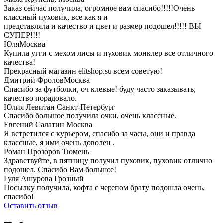
Заказ сейчас получила, огромное вам спасибо!!!!!Очень
классный пуховик, все как я и
представляла и качество и цвет и размер подошел!!!!! ВЫ
СУПЕР!!!!
Юля
Москва
Купила угги с мехом лисы и пуховик монклер все отличного
качества!
Прекрасный магазин elitshop.su всем советую!
Дмитрий Фролов
Москва
Спасибо за футболки, оч клевые! буду часто заказывать,
качество порадовало.
Юлия Левитан
Санкт-Петербург
Спасибо большое получила очки, очень классные.
Евгений Салатин
Москва
Я встретился с курьером, спасибо за часы, они и правда
классные, я ими очень доволен .
Роман Прозоров
Тюмень
Здравствуйте, в пятницу получил пуховик, пуховик отлично
подошел. Спасибо Вам большое!
Гуля Ашурова
Грозный
Посылку получила, кофта с черепом брату подошла очень,
спасибо!
Оставить отзыв