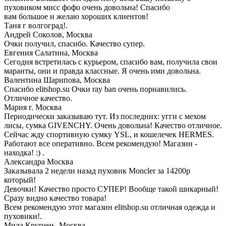
пуховиком мисс фофо очень довольна! Спасибо
вам большое и желаю хороших клиентов!
Таня г волгоград!.
Андрей Соколов,
Москва
Очки получил, спасибо. Качество супер.
Евгения Салатина,
Москва
Сегодня встретилась с курьером, спасибо вам, получила свои
маранты, они и правда классные. Я очень ими довольна.
Валентина Шарипова,
Москва
Спасибо elitshop.su Очки ray ban очень порнавились.
Отличное качество.
Мария
г. Москва
Периодически заказываю тут. Из последних: угги с мехом
лисы, сумка GIVENCHY. Очень довольна! Качество отличное.
Сейчас жду спортивную сумку YSL, и кошелечек HERMES.
Работают все оперативно. Всем рекомендую! Магазин -
находка! :) .
Александра
Москва
Заказывала 2 недели назад пуховик Moncler за 14200р
который!
Девочки! Качество просто СУПЕР! Вообще такой шикарный!
Сразу видно качество товара!
Всем рекомендую этот магазин elitshop.su отличная одежда и
пуховики!.
Мила Крупень,
Москва