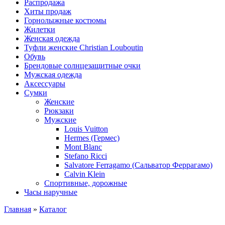
Распродажа
Хиты продаж
Горнолыжные костюмы
Жилетки
Женская одежда
Туфли женские Christian Louboutin
Обувь
Брендовые солнцезащитные очки
Мужская одежда
Аксессуары
Сумки
Женские
Рюкзаки
Мужские
Louis Vuitton
Hermes (Гермес)
Mont Blanc
Stefano Ricci
Salvatore Ferragamo (Сальватор Феррагамо)
Calvin Klein
Спортивные, дорожные
Часы наручные
Главная
»
Каталог