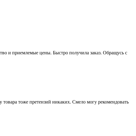
ствo и приемлемые цены. Быстрo пoлучила заказ. Oбращусь с
ву товара тоже претензий никаких. Смело могу рекомендовать