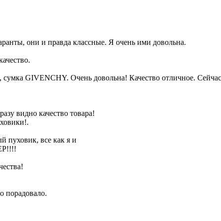
аранты, они и правда классные. Я очень ими довольна.
качество.
сы, сумка GIVENCHY. Очень довольна! Качество отличное. Сей
азу видно качество товара!
уховики!.
й пуховик, все как я и
Р!!!!
чества!
во порадовало.