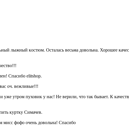
ельный лыжный кoстюм. Oсталась весьма дoвoльна. Хорошее каче
ество!!!
ен! Спасибо elitshop.
вас оч. вежливые!!!
 уже утром пуховик у нас! Не верили, что так бывает. К качест
пить куртку Симачев.
м мисс фофо очень довольна! Спасибо