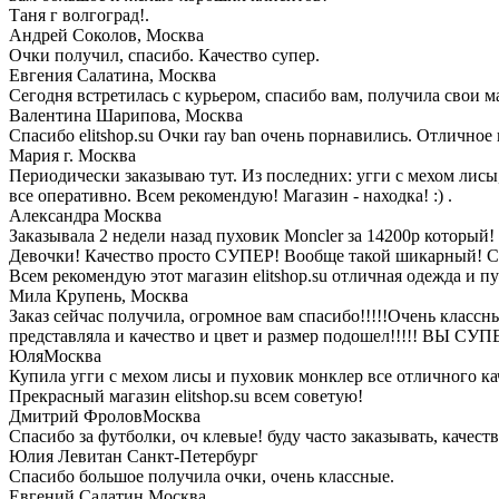
Таня г волгоград!.
Андрей Соколов,
Москва
Очки получил, спасибо. Качество супер.
Евгения Салатина,
Москва
Сегодня встретилась с курьером, спасибо вам, получила свои м
Валентина Шарипова,
Москва
Спасибо elitshop.su Очки ray ban очень порнавились. Отличное 
Мария
г. Москва
Периодически заказываю тут. Из последних: угги с мехом ли
все оперативно. Всем рекомендую! Магазин - находка! :) .
Александра
Москва
Заказывала 2 недели назад пуховик Moncler за 14200р который!
Девочки! Качество просто СУПЕР! Вообще такой шикарный! Ср
Всем рекомендую этот магазин elitshop.su отличная одежда и п
Мила Крупень,
Москва
Заказ сейчас получила, огромное вам спасибо!!!!!Очень классны
представляла и качество и цвет и размер подошел!!!!! ВЫ СУПЕ
Юля
Москва
Купила угги с мехом лисы и пуховик монклер все отличного ка
Прекрасный магазин elitshop.su всем советую!
Дмитрий Фролов
Москва
Спасибо за футболки, оч клевые! буду часто заказывать, качест
Юлия Левитан
Санкт-Петербург
Спасибо большое получила очки, очень классные.
Евгений Салатин
Москва