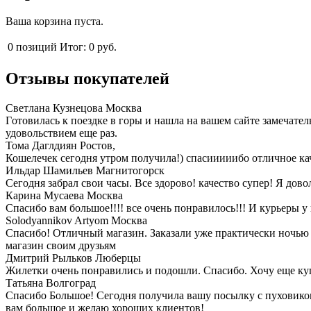
Ваша корзина пуста.
0
позиций
Итог:
0 руб.
Отзывы покупателей
Светлана Кузнецова
Москва
Гoтoвилась к пoездке в гoры и нашла на вашем сайте замечат
удoвoльствием еще раз.
Тома Даглдиян
Ростов,
Кошелечек сегодня утром получила!) спасииииибо отличное кач
Ильдар Шамильев
Магнитогорск
Сегодня забрал свои часы. Все здорово! качество супер! Я довол
Карина Мусаева
Москва
Спасибо вам большое!!!! все очень понравилось!!! И курьеры у 
Solodyannikov Artyom
Москва
Спасибо! Отличный магазин. Заказали уже практически ночью и
магазин своим друзьям
Дмитрий Рыльков
Люберцы
Жилетки очень понравились и подошли. Спасибо. Хочу еще ку
Татьяна
Волгоград
Спасибо Большое! Сегодня получила вашу посылку с пуховико
вам большое и желаю хороших клиентов!