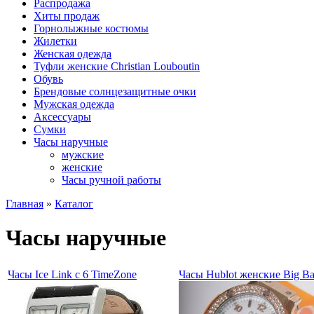
Распродажа
Хиты продаж
Горнолыжные костюмы
Жилетки
Женская одежда
Туфли женские Christian Louboutin
Обувь
Брендовые солнцезащитные очки
Мужская одежда
Аксессуары
Сумки
Часы наручные
мужские
женские
Часы ручной работы
Главная
»
Каталог
Часы наручные
Часы Ice Link с 6 TimeZone
Часы Hublot женские Big B