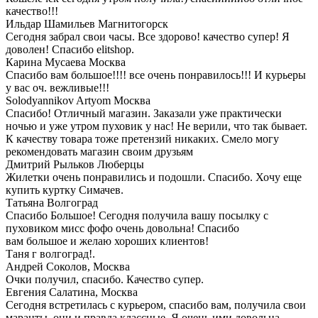
качество!!!
Ильдар Шамильев
Магнитогорск
Сегодня забрал свои часы. Все здорово! качество супер! Я
доволен! Спасибо elitshop.
Карина Мусаева
Москва
Спасибо вам большое!!!! все очень понравилось!!! И курьеры
у вас оч. вежливые!!!
Solodyannikov Artyom
Москва
Спасибо! Отличный магазин. Заказали уже практически
ночью и уже утром пуховик у нас! Не верили, что так бывает.
К качеству товара тоже претензий никаких. Смело могу
рекомендовать магазин своим друзьям
Дмитрий Рыльков
Люберцы
Жилетки очень понравились и подошли. Спасибо. Хочу еще
купить куртку Симачев.
Татьяна
Волгоград
Спасибо Большое! Сегодня получила вашу посылку с
пуховиком мисс фофо очень довольна! Спасибо
вам большое и желаю хороших клиентов!
Таня г волгоград!.
Андрей Соколов,
Москва
Очки получил, спасибо. Качество супер.
Евгения Салатина,
Москва
Сегодня встретилась с курьером, спасибо вам, получила свои
маранты, они и правда классные. Я очень ими довольна.