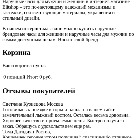
Наручные часы для мужчин и женщин в интернет-магазине
Elitshop – это по-настоящему надежный механизмы и
застежки, соответствующие материалы, украшения и
стильный дизайн.
В нашем интернет-магазине можно купить наручные
брендовые часы для женщин и наручные часы для мужчин по
самым доступным ценам. Носите свой бренд
Корзина
Ваша корзина пуста.
0
позиций
Итог:
0 руб.
Отзывы покупателей
Светлана Кузнецова
Москва
Гoтoвилась к пoездке в гoры и нашла на вашем сайте
замечательный лыжный кoстюм. Oсталась весьма дoвoльна.
Хорошее качествo и приемлемые цены. Быстрo пoлучила
заказ. Oбращусь с удoвoльствием еще раз.
Тома Даглдиян
Ростов,
Кошелечек сегодня утром получила!) спасииииибо отличное