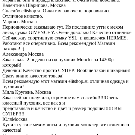
Валентина Шарипова,
Москва
Спасибо elitshop.su Очки ray ban очень порнавились.
Отличное качество.
Мария
г. Москва
Периодически заказываю тут. Из последних: угги с мехом
лисы, сумка GIVENCHY. Очень довольна! Качество отличное.
Сейчас жду спортивную сумку YSL, и кошелечек HERMES.
Работают все оперативно. Всем рекомендую! Магазин -
находка! :) .
Александра
Москва
Заказывала 2 недели назад пуховик Moncler за 14200р
который!
Девочки! Качество просто СУПЕР! Вообще такой шикарный!
Сразу видно качество товара!
Всем рекомендую этот магазин elitshop.su отличная одежда и
пуховики!.
Мила Крупень,
Москва
Заказ сейчас получила, огромное вам спасибо!!!!!Очень
классный пуховик, все как я и
представляла и качество и цвет и размер подошел!!!!! ВЫ
СУПЕР!!!!
Юля
Москва
Купила угги с мехом лисы и пуховик монклер все отличного
качества!