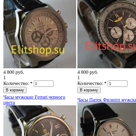
4 800 руб.
4 800 руб.
1
1
Количество:
*
Количество:
*
Часы мужские Ferrari черного
Часы Патек Филипп мужск
цвета