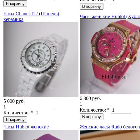
Часы Chanel J12 (Шанель)
Часы женские Hublot (Хубл
керамика
6 300 руб.
5 000 руб.
1
1
Количество:
*
Количество:
*
Часы Hublot женские
Женские часы Rado белого 