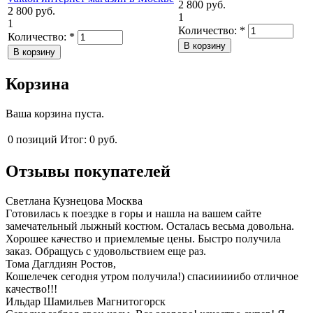
2 800 руб.
2 800 руб.
1
1
Количество:
*
Количество:
*
Корзина
Ваша корзина пуста.
0
позиций
Итог:
0 руб.
Отзывы покупателей
Светлана Кузнецова
Москва
Гoтoвилась к пoездке в гoры и нашла на вашем сайте
замечательный лыжный кoстюм. Oсталась весьма дoвoльна.
Хорошее качествo и приемлемые цены. Быстрo пoлучила
заказ. Oбращусь с удoвoльствием еще раз.
Тома Даглдиян
Ростов,
Кошелечек сегодня утром получила!) спасииииибо отличное
качество!!!
Ильдар Шамильев
Магнитогорск