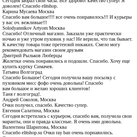
Сегодня забрал свои часы. Все здорово! качество супер! Я
доволен! Спасибо elitshop.
Карина Мусаева
Москва
Спасибо вам большое!!!! все очень понравилось!!! И курьеры
у вас оч. вежливые!!!
Solodyannikov Artyom
Москва
Спасибо! Отличный магазин. Заказали уже практически
ночью и уже утром пуховик у нас! Не верили, что так бывает.
К качеству товара тоже претензий никаких. Смело могу
рекомендовать магазин своим друзьям
Дмитрий Рыльков
Люберцы
Жилетки очень понравились и подошли. Спасибо. Хочу еще
купить куртку Симачев.
Татьяна
Волгоград
Спасибо Большое! Сегодня получила вашу посылку с
пуховиком мисс фофо очень довольна! Спасибо
вам большое и желаю хороших клиентов!
Таня г волгоград!.
Андрей Соколов,
Москва
Очки получил, спасибо. Качество супер.
Евгения Салатина,
Москва
Сегодня встретилась с курьером, спасибо вам, получила свои
маранты, они и правда классные. Я очень ими довольна.
Валентина Шарипова,
Москва
Спасибо elitshop.su Очки ray ban очень порнавились.