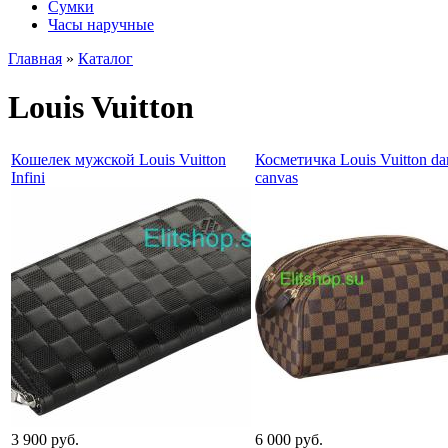
Сумки
Часы наручные
Главная
»
Каталог
Louis Vuitton
Кошелек мужской Louis Vuitton
Косметичка Louis Vuitton da
Infini
canvas
3 900 руб.
6 000 руб.