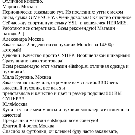
Отличное качество.
Мария
г. Москва
Периодически заказываю тут. Из последних: угги с мехом
лисы, сумка GIVENCHY. Очень довольна! Качество отличное.
Сейчас жду спортивную сумку YSL, и кошелечек HERMES.
Работают все оперативно. Всем рекомендую! Магазин -
находка! :) .
Александра
Москва
Заказывала 2 недели назад пуховик Moncler за 14200р
который!
Девочки! Качество просто СУПЕР! Вообще такой шикарный!
Сразу видно качество товара!
Всем рекомендую этот магазин elitshop.su отличная одежда и
пуховики!.
Мила Крупень,
Москва
Заказ сейчас получила, огромное вам спасибо!!!!!Очень
классный пуховик, все как я и
представляла и качество и цвет и размер подошел!!!!! ВЫ
СУПЕР!!!!
Юля
Москва
Купила угги с мехом лисы и пуховик монклер все отличного
качества!
Прекрасный магазин elitshop.su всем советую!
Дмитрий Фролов
Москва
Спасибо за футболки, оч клевые! буду часто заказывать,